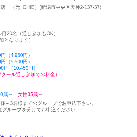
（元 ICHIE）(新潟市中央区天神2-137-37)
ル目20名（通し参加もOK）
参加となります）
円（4,950円）
（5,500円）
円（10,450円）
（1.2クール通し参加での料金）
40歳～
、
女性35歳～
名様～3名様までのグループでお申込下さい。
はグループを分けてお申込ください。