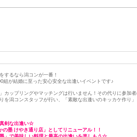
をするなら潟コンが一番！
00組が結婚に至った安心安全な出逢いイベントです♪
」カップリングやマッチングは行いません！その代りに参加者
りを潟コンスタッフが行い、「素敵な出逢いのキッカケ作り」
真剣な出逢い☆
いかの墨 けやき通り店」としてリニューアル！！
墨」
で美味しい料理と最高の出逢いを楽しもう☆